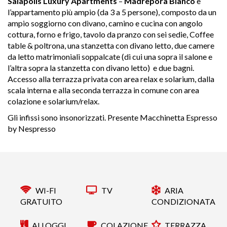
Salapolis Luxury Apartments
–
Madrepora Bianco
è
l’appartamento più ampio (da 3 a 5 persone), composto da un
ampio soggiorno con divano, camino e cucina con angolo
cottura, forno e frigo, tavolo da pranzo con sei sedie, Coffee
table & poltrona, una stanzetta con divano letto, due camere
da letto matrimoniali soppalcate (di cui una sopra il salone e
l’altra sopra la stanzetta con divano letto) e due bagni.
Accesso alla terrazza privata con area relax e solarium, dalla
scala interna e alla seconda terrazza in comune con area
colazione e solarium/relax.
Gli infissi sono insonorizzati. Presente Macchinetta Espresso
by Nespresso
WI-FI
TV
ARIA
GRATUITO
CONDIZIONATA
ALLOGGI
COLAZIONE
TERRAZZA